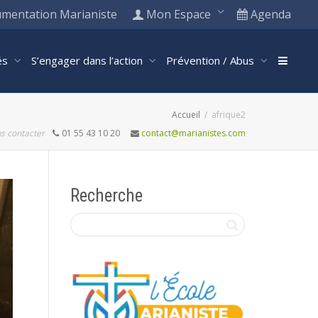
mentation Marianiste
Mon Espace
Agenda
tés
S’engager dans l’action
Prévention / Abus
Accueil
afrique2
s contacter
01 55 43 10 20
contact@marianistes.com
Recherche