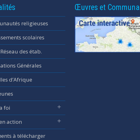
lités
Œuvres et Communa
nautés religieuses
ssements scolaires
 Réseau des étab.
ations Générales
les d’Afrique
jeunes
a foi
 en action
nts à télécharger