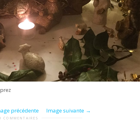
sprez
age précédente
Image suivante
0 COMMENTAIRES