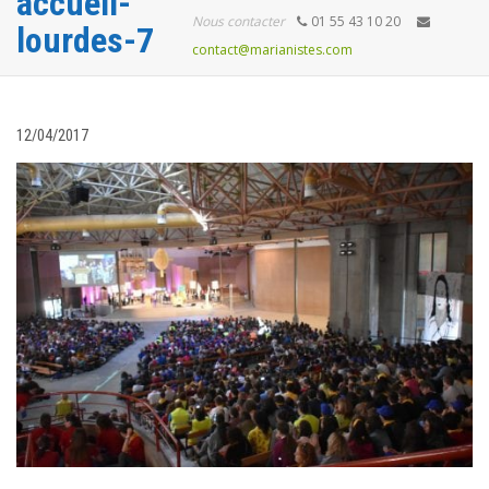
accueil-
Nous contacter
01 55 43 10 20
lourdes-7
contact@marianistes.com
12/04/2017