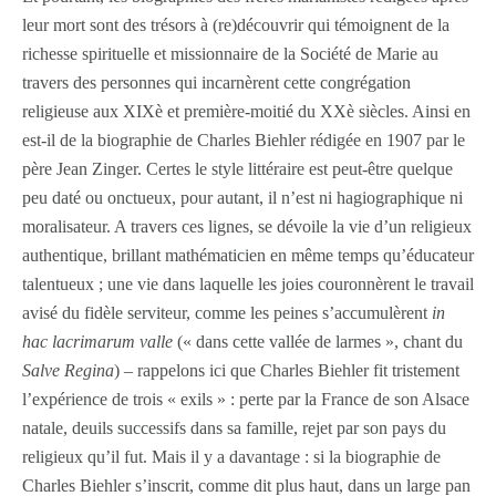
leur mort sont des trésors à (re)découvrir qui témoignent de la
richesse spirituelle et missionnaire de la Société de Marie au
travers des personnes qui incarnèrent cette congrégation
religieuse aux XIX
è
et première-moitié du XX
è
siècles. Ainsi en
est-il de la biographie de Charles Biehler rédigée en 1907 par le
père Jean Zinger. Certes le style littéraire est peut-être quelque
peu daté ou onctueux, pour autant, il n’est ni hagiographique ni
moralisateur. A travers ces lignes, se dévoile la vie d’un religieux
authentique, brillant mathématicien en même temps qu’éducateur
talentueux ; une vie dans laquelle les joies couronnèrent le travail
avisé du fidèle serviteur, comme les peines s’accumulèrent
in
hac lacrimarum valle
(« dans cette vallée de larmes », chant du
Salve Regina
) – rappelons ici que Charles Biehler fit tristement
l’expérience de trois « exils » : perte par la France de son Alsace
natale, deuils successifs dans sa famille, rejet par son pays du
religieux qu’il fut. Mais il y a davantage : si la biographie de
Charles Biehler s’inscrit, comme dit plus haut, dans un large pan