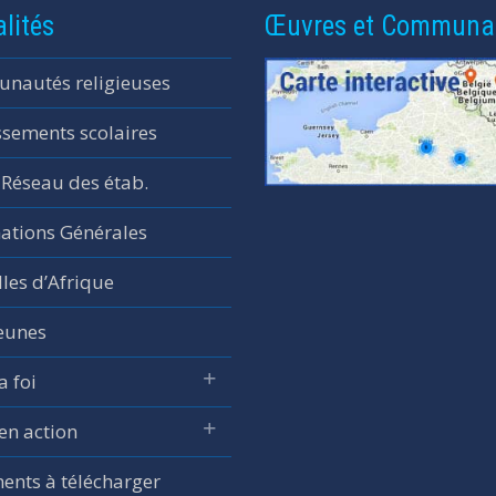
lités
Œuvres et Communa
nautés religieuses
ssements scolaires
 Réseau des étab.
ations Générales
les d’Afrique
jeunes
a foi
 en action
nts à télécharger