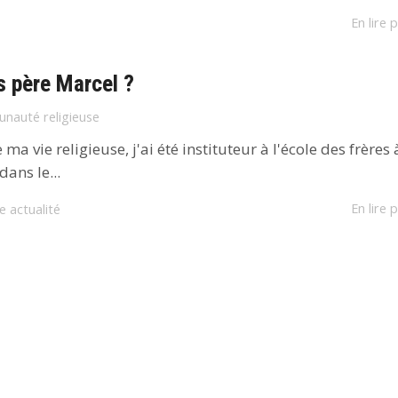
En lire p
s père Marcel ?
nauté religieuse
a vie religieuse, j'ai été instituteur à l'école des frères 
ans le...
En lire p
e actualité