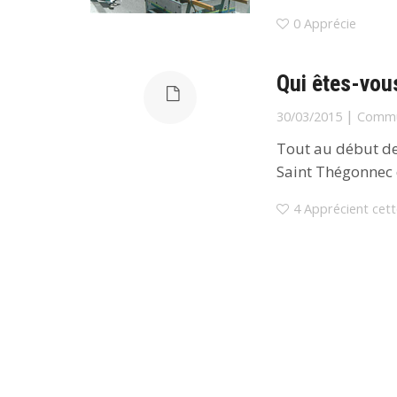
0
Apprécie
Qui êtes-vou
|
30/03/2015
Commu
Tout au début de m
Saint Thégonnec d
4
Apprécient cett