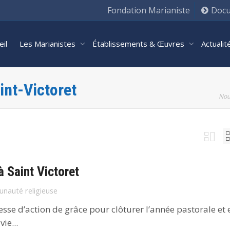
Fondation Marianiste
Docu
eil
Les Marianistes
Établissements & Œuvres
Actuali
int-Victoret
Nou
à Saint Victoret
nauté religieuse
sse d’action de grâce pour clôturer l’année pastorale et 
ie...