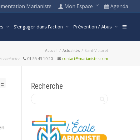
mentation Marianiste
Mon Espace
Agenda
tés
S’engager dans l’action
Prévention / Abus
Accueil
Actualités
Saint-Victoret
s contacter
01 55 43 10 20
contact@marianistes.com
Recherche
en