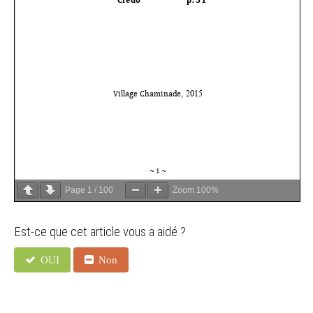
Page
1
/
100
Zoom
100%
Est-ce que cet article vous a aidé ?
OUI
Non