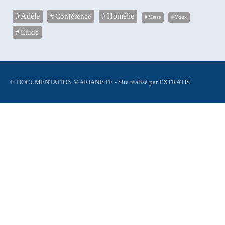
Adèle
Conférence
Homélie
Messe
Vœux
Étude
© DOCUMENTATION MARIANISTE - Site réalisé par
EXTRATIS